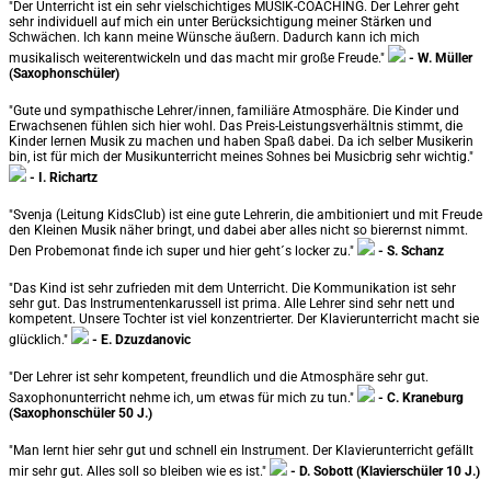
"Der Unterricht ist ein sehr vielschichtiges MUSIK-COACHING. Der Lehrer geht
sehr individuell auf mich ein unter Berücksichtigung meiner Stärken und
Schwächen. Ich kann meine Wünsche äußern. Dadurch kann ich mich
musikalisch weiterentwickeln und das macht mir große Freude."
- W. Müller
(Saxophonschüler)
"Gute und sympathische Lehrer/innen, familiäre Atmosphäre. Die Kinder und
Erwachsenen fühlen sich hier wohl. Das Preis-Leistungsverhältnis stimmt, die
Kinder lernen Musik zu machen und haben Spaß dabei. Da ich selber Musikerin
bin, ist für mich der Musikunterricht meines Sohnes bei Musicbrig sehr wichtig."
- I. Richartz
"Svenja (Leitung KidsClub) ist eine gute Lehrerin, die ambitioniert und mit Freude
den Kleinen Musik näher bringt, und dabei aber alles nicht so bierernst nimmt.
Den Probemonat finde ich super und hier geht´s locker zu."
- S. Schanz
"Das Kind ist sehr zufrieden mit dem Unterricht. Die Kommunikation ist sehr
sehr gut. Das Instrumentenkarussell ist prima. Alle Lehrer sind sehr nett und
kompetent. Unsere Tochter ist viel konzentrierter. Der Klavierunterricht macht sie
glücklich."
- E. Dzuzdanovic
"Der Lehrer ist sehr kompetent, freundlich und die Atmosphäre sehr gut.
Saxophonunterricht nehme ich, um etwas für mich zu tun."
- C. Kraneburg
(Saxophonschüler 50 J.)
"Man lernt hier sehr gut und schnell ein Instrument. Der Klavierunterricht gefällt
mir sehr gut. Alles soll so bleiben wie es ist."
- D. Sobott (Klavierschüler 10 J.)