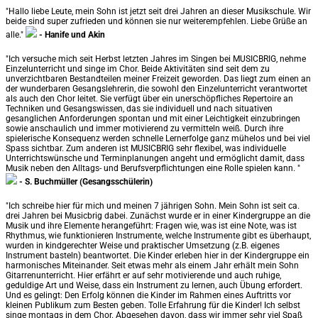
"Hallo liebe Leute, mein Sohn ist jetzt seit drei Jahren an dieser Musikschule. Wir
beide sind super zufrieden und können sie nur weiterempfehlen. Liebe Grüße an
alle."
- Hanife und Akin
"Ich versuche mich seit Herbst letzten Jahres im Singen bei MUSICBRIG, nehme
Einzelunterricht und singe im Chor. Beide Aktivitäten sind seit dem zu
unverzichtbaren Bestandteilen meiner Freizeit geworden. Das liegt zum einen an
der wunderbaren Gesangslehrerin, die sowohl den Einzelunterricht verantwortet
als auch den Chor leitet. Sie verfügt über ein unerschöpfliches Repertoire an
Techniken und Gesangswissen, das sie individuell und nach situativen
gesanglichen Anforderungen spontan und mit einer Leichtigkeit einzubringen
sowie anschaulich und immer motivierend zu vermitteln weiß. Durch ihre
spielerische Konsequenz werden schnelle Lernerfolge ganz mühelos und bei viel
Spass sichtbar. Zum anderen ist MUSICBRIG sehr flexibel, was individuelle
Unterrichtswünsche und Terminplanungen angeht und ermöglicht damit, dass
Musik neben den Alltags- und Berufsverpflichtungen eine Rolle spielen kann. "
- S. Buchmüller (Gesangsschülerin)
"Ich schreibe hier für mich und meinen 7 jährigen Sohn. Mein Sohn ist seit ca.
drei Jahren bei Musicbrig dabei. Zunächst wurde er in einer Kindergruppe an die
Musik und ihre Elemente herangeführt: Fragen wie, was ist eine Note, was ist
Rhythmus, wie funktionieren Instrumente, welche Instrumente gibt es überhaupt,
wurden in kindgerechter Weise und praktischer Umsetzung (z.B. eigenes
Instrument basteln) beantwortet. Die Kinder erleben hier in der Kindergruppe ein
harmonisches Miteinander. Seit etwas mehr als einem Jahr erhält mein Sohn
Gitarrenunterricht. Hier erfährt er auf sehr motivierende und auch ruhige,
geduldige Art und Weise, dass ein Instrument zu lernen, auch Übung erfordert.
Und es gelingt: Den Erfolg können die Kinder im Rahmen eines Auftritts vor
kleinen Publikum zum Besten geben. Tolle Erfahrung für die Kinder! Ich selbst
singe montags in dem Chor. Abgesehen davon, dass wir immer sehr viel Spaß