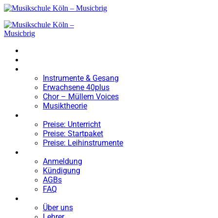
HOME
NEWS BLOG
UNTERRICHT
Instrumente & Gesang
Erwachsene 40plus
Chor – Müllem Voices
Musiktheorie
PREISE
Preise: Unterricht
Preise: Startpaket
Preise: Leihinstrumente
FORMULARE
Anmeldung
Kündigung
AGBs
FAQ
ÜBER UNS
Über uns
Lehrer