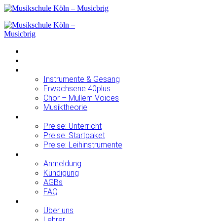
HOME
NEWS BLOG
UNTERRICHT
Instrumente & Gesang
Erwachsene 40plus
Chor – Müllem Voices
Musiktheorie
PREISE
Preise: Unterricht
Preise: Startpaket
Preise: Leihinstrumente
FORMULARE
Anmeldung
Kündigung
AGBs
FAQ
ÜBER UNS
Über uns
Lehrer