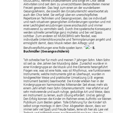
MUSICBRIG, nehme Einzelunterricht und singe im Chor. Beide
Aktivitäten sind seit dem zu unverzichtbaren Bestandteilen meiner
Freizeit geworden. Das liegt zum einen an der wunderbaren
Gesangslehrerin, die sowohl den Einzelunterricht verantwortet als
auch den Chor leitet. Sie verfügt über ein unerschöpfliches
Repertoire an Techniken und Gesangswissen, das sie individuell
und nach situativen gesanglichen Anforderungen spontan und mit
einer Leichtigkeit einzubringen sowie anschaulich und immer
motivierend zu vermitteln weiß. Durch ihre spielerische Konsequenz
werden schnelle Lernerfolge ganz mühelos und bei viel Spass
sichtbar. Zum anderen ist MUSICBRIG sehr flexibel, was
individuelle Unterrichtswünsche und Terminplanungen angeht und
ermöglicht damit, dass Musik neben den Alltags- und
Berufsverpflichtungen eine Rolle spielen kann. "
- S.
Buchmüller (Gesangsschülerin)
"Ich schreibe hier für mich und meinen 7 jährigen Sohn. Mein Sohn
ist seit ca. drei Jahren bei Musicbrig dabei. Zunächst wurde er in
einer Kindergruppe an die Musik und ihre Elemente herangeführt:
Fragen wie, was ist eine Note, was ist Rhythmus, wie funktionieren
Instrumente, welche Instrumente gibt es überhaupt, wurden in
kindgerechter Weise und praktischer Umsetzung (z.B. eigenes
Instrument basteln) beantwortet. Die Kinder erleben hier in der
Kindergruppe ein harmonisches Miteinander. Seit etwas mehr als
einem Jahr erhält mein Sohn Gitarrenunterricht. Hier erfährt er auf
sehr motivierende und auch ruhige, geduldige Art und Weise, dass
ein Instrument zu lernen, auch Übung erfordert. Und es gelingt:
Den Erfolg können die Kinder im Rahmen eines Auftritts vor kleinen
Publikum zum Besten geben. Tolle Erfahrung für die Kinder! Ich
selbst singe montags in dem Chor. Abgesehen davon, dass wir
immer sehr viel Spaß und Freude haben, lerne ich hier als Laie viel