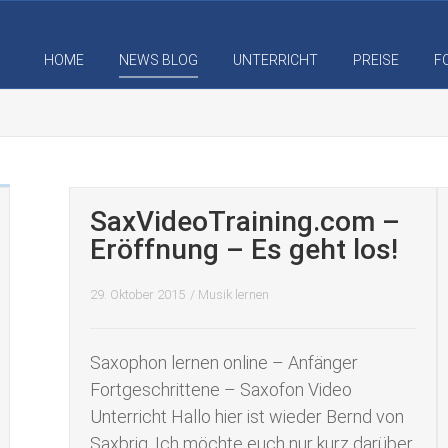
HOME
NEWS BLOG
UNTERRICHT
PREISE
F
SaxVideoTraining.com –
Eröffnung – Es geht los!
29. Oktober 2015
/
Musik lernen
Saxophon lernen online – Anfänger
Fortgeschrittene – Saxofon Video
Unterricht Hallo hier ist wieder Bernd von
Saxbrig. Ich möchte euch nur kurz darüber