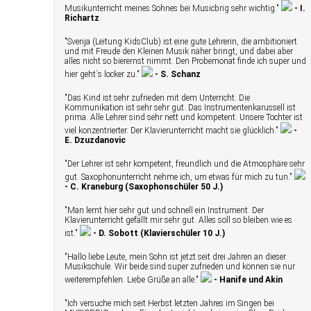
Musikunterricht meines Sohnes bei Musicbrig sehr wichtig."
- I.
Richartz
"Svenja (Leitung KidsClub) ist eine gute Lehrerin, die ambitioniert
und mit Freude den Kleinen Musik näher bringt, und dabei aber
alles nicht so bierernst nimmt. Den Probemonat finde ich super und
hier geht´s locker zu."
- S. Schanz
"Das Kind ist sehr zufrieden mit dem Unterricht. Die
Kommunikation ist sehr sehr gut. Das Instrumentenkarussell ist
prima. Alle Lehrer sind sehr nett und kompetent. Unsere Tochter ist
viel konzentrierter. Der Klavierunterricht macht sie glücklich."
-
E. Dzuzdanovic
"Der Lehrer ist sehr kompetent, freundlich und die Atmosphäre sehr
gut. Saxophonunterricht nehme ich, um etwas für mich zu tun."
- C. Kraneburg (Saxophonschüler 50 J.)
"Man lernt hier sehr gut und schnell ein Instrument. Der
Klavierunterricht gefällt mir sehr gut. Alles soll so bleiben wie es
ist."
- D. Sobott (Klavierschüler 10 J.)
"Hallo liebe Leute, mein Sohn ist jetzt seit drei Jahren an dieser
Musikschule. Wir beide sind super zufrieden und können sie nur
weiterempfehlen. Liebe Grüße an alle."
- Hanife und Akin
"Ich versuche mich seit Herbst letzten Jahres im Singen bei